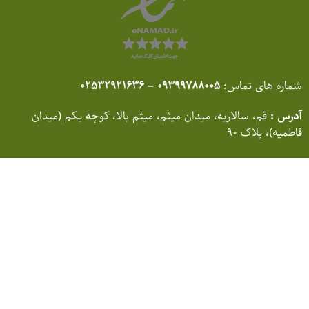
شماره های تماس:
09399788005 –
02532921636
آدرس :
قم، سالاریه، میدان میثم، میثم بالا، کوچه یکم (میدان
فاطمیه)، پلاک 90